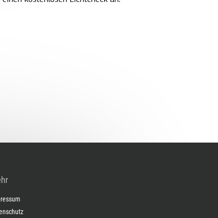
hr
ressum
enschutz